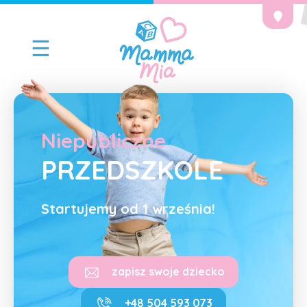
☰
Niepubliczne
PRZEDSZKOLE
Startujemy od 1 września!
zapisz swoje dziecko
+48 504 593 073